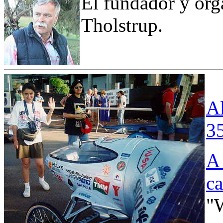
El fundador y org
Tholstrup.
Al
35
A 
ca
"