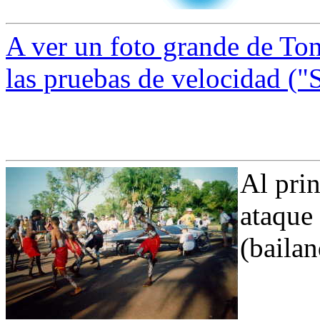
A ver un foto grande de To
las pruebas de velocidad ("
Al prin
ataque
(bailan